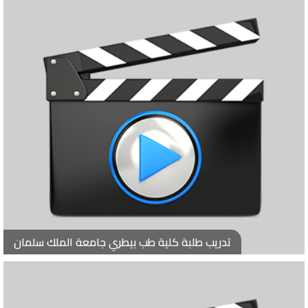
تدريب طلبة كلية طب بيطري جامعة الملك سلمان