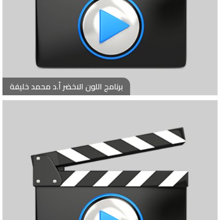
برنامج اللون الاخضر أ.د محمد خليفة