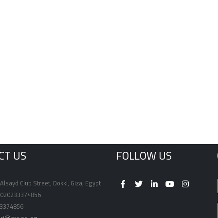
CT US
FOLLOW US
Alsayd Club Street, Dokki, Giza, Egypt
020233374856
3374856