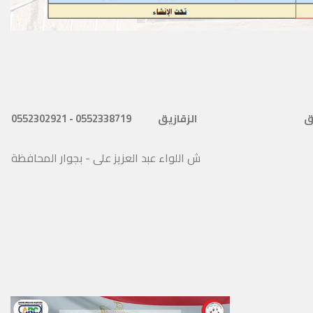
0552338719 - 0552302921
الزقازيق
ق
ش اللواء عبد العزيز على - بجوار المحافظة