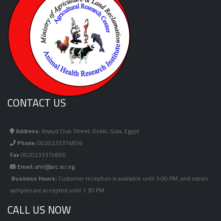
CONTACT US
Address:
Alsayd Club Street, Dokki, Giza, Egypt
Phone:
0020233374856
Fax
0020233374856
Email:
ahri@arc.sci.eg
Business Hours:
Customer reception is available until 3:00 PM, and rabies
samples are accepted until 1:30 PM.
CALL US NOW