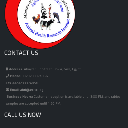
CONTACT US
Address:
Alsayd Club Street, Dokki, Giza, Egypt
Phone:
0020233374856
Fax
0020233374856
Email:
ahri@arc.sci.eg
Business Hours:
Customer reception is available until 3:00 PM, and rabies
samples are accepted until 1:30 PM.
CALL US NOW