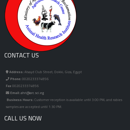
CONTACT US
Address:
Alsayd Club Street, Dokki, Giza, Egypt
Phone:
0020233374856
Fax
0020233374856
Email:
ahri@arc.sci.eg
Business Hours:
Customer reception is available until 3:00 PM, and rabies
samples are accepted until 1:30 PM.
CALL US NOW