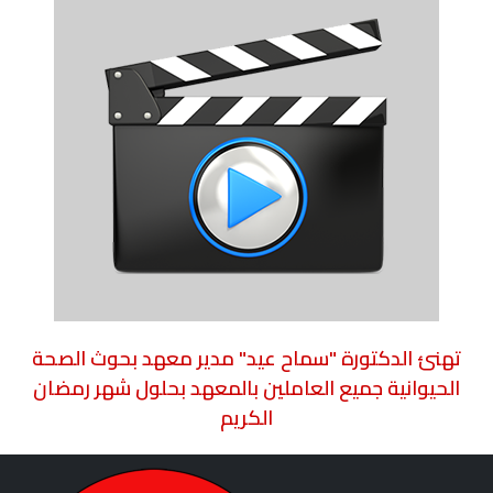
تهنئ الدكتورة "سماح عيد" مدير معهد بحوث الصحة
الحيوانية جميع العاملين بالمعهد بحلول شهر رمضان
الكريم