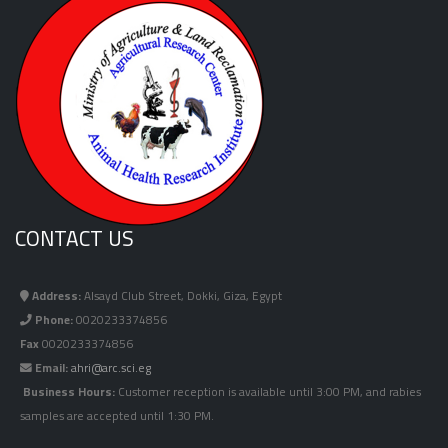
CONTACT US
Address:
Alsayd Club Street, Dokki, Giza, Egypt
Phone:
0020233374856
Fax
0020233374856
Email:
ahri@arc.sci.eg
Business Hours:
Customer reception is available until 3:00 PM, and rabies
samples are accepted until 1:30 PM.