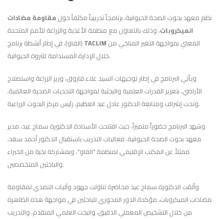
نظم معهد بحوث الصحة الحيوانية، برنامجاً تدريبياً مكثفاً حول
مقاومة مضادات
الميكروبات
، وذلك بالتعاون مع منظمة الأغذية والزراعة للأمم المتحدة
المعني بمواجهة التغير المناخي من
TACLIM
(الفاو)، في إطار أنشطة برنامج
خلال الإدارة المستدامة للثروة الحيوانية.
ويأتي البرنامج في إطار توجيهات السيد علاء فاروق، وزير الزراعة واستصلاح
الأراضي، بتعزيز القدرات العلمية والبحثية لمواجهة التحديات الصحية العالمية،
وتحت إشراف ومتابعة الدكتور عادل عبد العظيم، رئيس مركز البحوث الزراعية.
وشهد البرنامج حضوراً متميزاً، حيث افتتحت الأستاذة الدكتورة سماح عيد، مدير
معهد بحوث الصحة الحيوانية، فعاليات التدريب باستقبال الدكتور أحمد سعد،
ممثلاً عن المكتب الإقليمي لمنظمة "الفاو"، وبمشاركة نخبة من الخبراء
والباحثين المتخصصين.
وألقت الدكتورة سماح عيد محاضرة تناولت جهود وآليات التصدي لمقاومة
مضادات الميكروبات، مؤكدة الدور المحوري للباحثين في مواجهة هذه الظاهرة
من خلال التشخيص المعملي الدقيق، والبحث العلمي المتقدم، والتدريب