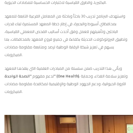
البكتيريا، والطرق القياسية لاختبارات الحساسية للمضادات الحيوية.
واستهدف البرنامج تدريب 30 باحثاً وباحثة من المعامل الفرعية التابعة للمعهد
بمحافظتي أسيوط والبحيرة، في إطار خطة المعهد المستمرة لبناء قدرات
الباحثين وتأهيلهم للعمل وفق أحدث أساليب الفحص المعملي القياسية،
وتطبيق البروتوكولات الحديثة بكفاءة في جميع فروع المعهد بالمحافظات، بما
يسهم في تعزيز شبكة الرقابة الوطنية لرصد ومتابعة مقاومة مضادات
الميكروبات.
ويأتي هذا التدريب ضمن سلسلة من المبادرات العلمية التي ينفذها المعهد
، وتعزيز سلامة الغذاء، وحماية
"الصحة الواحدة" (One Health)
لدعم مفهوم
الثروة الحيوانية، ودعم الجهود الوطنية والإقليمية لمكافحة مقاومة مضادات
الميكروبات.