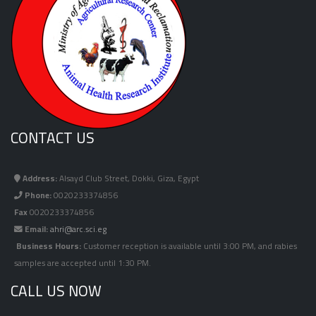
CONTACT US
Address:
Alsayd Club Street, Dokki, Giza, Egypt
Phone:
0020233374856
Fax
0020233374856
Email:
ahri@arc.sci.eg
Business Hours:
Customer reception is available until 3:00 PM, and rabies
samples are accepted until 1:30 PM.
CALL US NOW