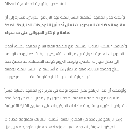
المتخصص، والتوعية المجتمعية الفعالة.
وأكدت مدير المعهد الأهمية الاستراتيجية لهذا البرنامج التدريبي، مشيرة إلى أن
مقاومة مضادات الميكروبات تمثل أحد أبرز التهديدات المتزايدة للصحة
.
العامة والإنتاج الحيواني على حد سواء
وأضافت: "يعكس تعاوننا المستمر مع منظمة الفاو التزام المعهد بتطبيق أحدث
المنهجيات العلمية الدولية في مجالات التشخيص والرقابة، كما يهدف البرنامج
إلى صقل مهارات الباحثين، وتوحيد البروتوكولات المعملية، بما يضمن دقة
النتائج وجودة البيانات، وهو ما يمثل ركيزة أساسية في الاستراتيجية الوطنية
والدولية للحد من انتشار مقاومة مضادات الميكروبات."
وأوضحت أن هذا البرنامج يمثل خطوة نوعية في تعزيز دور المعهد باعتباره مركزاً
متعاوناً مع المنظمة العالمية لصحة الحيوان في مجال تشخيص ومكافحة
الأمراض البكتيرية ومقاومة مضادات الميكروبات على مستوى القارة الأفريقية.
وركز البرنامج على عدد من المحاور الفنية، شملت: التعريف بمقاومة مضادات
الميكروبات، وتقنيات جمع العينات وإعدادها معملياً، وتوحيد معايير عزل