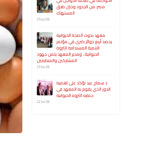
الحوكمة في صناعة الدواجن في
مصر: من الجدود وحتى طبق
المستهلك
25 Jul 26
معهد بحوث الصحة الحيوانية
يحصد أربع جوائز كبرى في مؤتمر
التنمية المستدامة للثروة
الحيوانية.. ومدير المعهد يثمن جهود
المشاركين والمنظمين
23 Jul 26
د سماح عيد تؤكد على اهميه
الدور الذي يقوم به المعهد في
حمايه الثروه الحيوانية
22 Jul 26