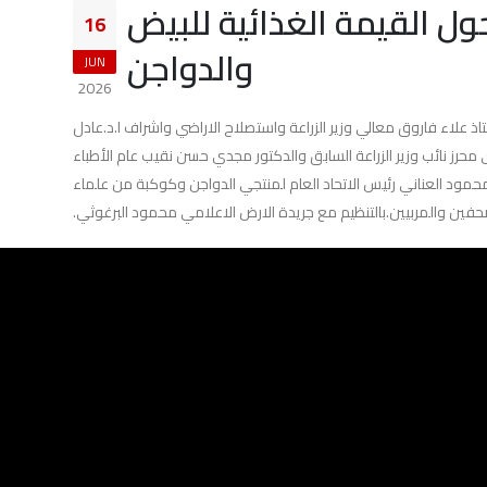
ل القيمة الغذائية للبيض
16
والدواجن
JUN
2026
ذ علاء فاروق معالي وزير الزراعة واستصلاح الاراضي واشراف ا.د.عادل
 محرز نائب وزير الزراعة السابق والدكتور مجدي حسن نقيب عام الأطباء
محمود العناني رئيس الاتحاد العام لمنتجي الدواجن وكوكبة من علماء
صحفين والمربيين.بالتنظيم مع جريدة الارض الاعلامي محمود البرغوثي.