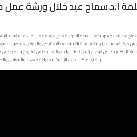
مة ا.د.سماح عيد خلال ورشة عمل حو
ماح عيد مدير معهد بحوث الصحة الحيوانية خلال ورشة عمل تحت رعاية السيد الاستا
يس مركز البحوث الزراعية لمناقشة القيمة الغذائية للبيض والدواجن وبحضور ا.د.منى
لاستاذ الدكتور محسن البطران رئيس لجنة الزراعة والري بمجلس الشيوخ و المهندس 
وباحثي مركز البحوث الزراعية و مدراء المعاهد والمعامل وال