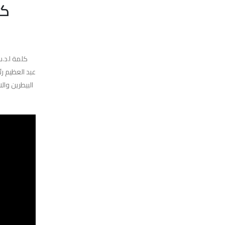
كل
كلمة ا.د.س
عبد العظيم رئ
البيطرين وا