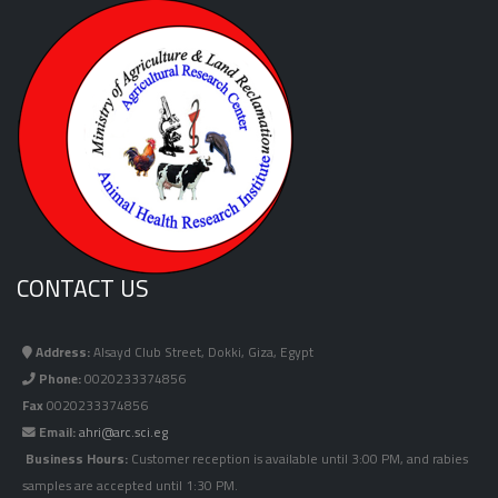
CONTACT US
Address:
Alsayd Club Street, Dokki, Giza, Egypt
Phone:
0020233374856
Fax
0020233374856
Email:
ahri@arc.sci.eg
Business Hours:
Customer reception is available until 3:00 PM, and rabies
samples are accepted until 1:30 PM.