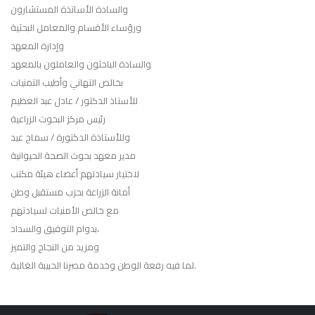
والسادة الأساتذة المستشارون
ورؤساء الأقسام والمعامل البحثية
وإدارة المعهد
والسادة الباحثون والعاملون بالمعهد
بخالص التهاني وأطيب التمنيات
للأستاذ الدكتور / عادل عبد العظيم
رئيس مركز البحوث الزراعية
وللأستاذة الدكتورة / سماح عيد
مدير معهد بحوث الصحة الحيوانية
لاختيار سيادتهم أعضاء هيئة مكتب
أمانة الزراعة بحزب مستقبل وطن
مع خالص الأمنيات لسيادتهم
بدوام التوفيق والسداد،
ومزيد من النجاح والتميز
لما فيه رفعة الوطن وخدمة مصرنا الحبيبة الغالية.