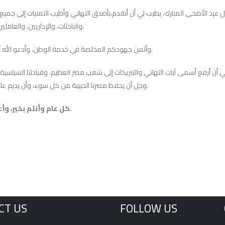
 عيد الأضحى المبارك، يطيب لي أن أتقدم،بأصدق التهاني وأطيب التمنيات إلى جميع ا
والباحثات، والإداريين، والعاملين، الذين يمثلون الركيزة الأساسية لهذا الصرح العلمي الشامخ.
وأثمن جهودكم المخلصة في خدمة الوطن، وأدعو الله أن يعيد هذه الأيام المباركة عليكم وعلى أسركم بالخير واليمن والبركات.
أن أرفع أسمى آيات التهاني والتبريكات إلى شعب مصر العظيم، وقيادتنا السياسية 
وجل أن يحفظ مصرنا الحبيبة من كل سوء، وأن يديم عليها نعمة الأمن والاستقرار والرخاء، وأن يتقبل منا ومنكم صالح الأعمال.
كل عام وأنتم بخير، وأعاد الله العيد على مصرنا وهي تنعم بالأمن والتقدم والازدهار.
CT US
FOLLOW US