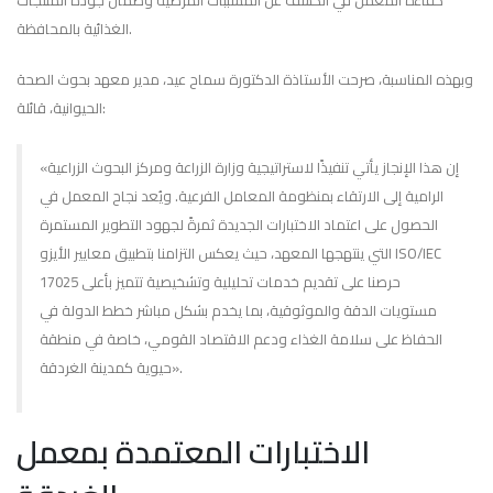
كفاءة المعمل في الكشف عن المسببات المرضية وضمان جودة المنتجات
الغذائية بالمحافظة.
وبهذه المناسبة، صرحت الأستاذة الدكتورة سماح عيد، مدير معهد بحوث الصحة
الحيوانية، قائلة:
«إن هذا الإنجاز يأتي تنفيذًا لاستراتيجية وزارة الزراعة ومركز البحوث الزراعية
الرامية إلى الارتقاء بمنظومة المعامل الفرعية. ويُعد نجاح المعمل في
الحصول على اعتماد الاختبارات الجديدة ثمرةً لجهود التطوير المستمرة
التي ينتهجها المعهد، حيث يعكس التزامنا بتطبيق معايير الأيزو ISO/IEC
17025 حرصنا على تقديم خدمات تحليلية وتشخيصية تتميز بأعلى
مستويات الدقة والموثوقية، بما يخدم بشكل مباشر خطط الدولة في
الحفاظ على سلامة الغذاء ودعم الاقتصاد القومي، خاصة في منطقة
حيوية كمدينة الغردقة».
الاختبارات المعتمدة بمعمل