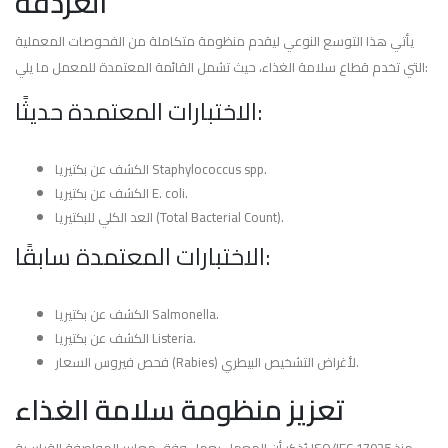
الغردقة
يأتي هذا التوسع النوعي ليقدم منظومة متكاملة من الفحوصات المعملية
التي تخدم قطاع سلامة الغذاء، حيث تشمل القائمة المعتمدة للمعمل ما يلي:
الاختبارات المعتمدة حديثًا:
الكشف عن بكتيريا Staphylococcus spp.
الكشف عن بكتيريا E. coli.
العد الكلي للبكتيريا (Total Bacterial Count).
الاختبارات المعتمدة سابقًا:
الكشف عن بكتيريا Salmonella.
الكشف عن بكتيريا Listeria.
فحص فيروس السعار (Rabies) لأغراض التشخيص البيطري.
تعزيز منظومة سلامة الغذاء