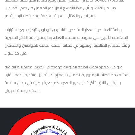
يُذكر أن المعمل يعمل وفق معايير المواصفة القياسية ISO/IEC 17025 منذ
ديسمبر 2020، ويأتي هذا التوسع ليعزز دور المعمل في دعم القطاعين
السياحي والغذائي بمدينة الغردقة ومحافظة البحر الأحمر.
وباستثناء فحص السعار المخصص للتشخيص البيطري، تتركز جميع الاختبارات
المعتمدة الأخرى على فحوصات سلامة الغذاء، بما يضمن دقة النتائج المخبرية
وفقًا للمعايير العالمية، ويسهم في حماية الصحة العامة للمواطنين والسائحين
على حد سواء.
ويواصل معهد بحوث الصحة الحيوانية جهوده في تحديث معاملاته الفرعية
بمختلف محافظات الجمهورية، لضمان سرعة إجراء التحاليل وتقديم الدعم الفني
والرقابي اللازم، تأكيدًا على دور المعهد كمرجعية وطنية في مجال سلامة
الغذاء وصحة الحيوان.