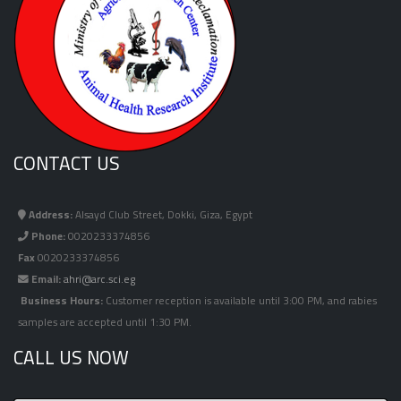
CONTACT US
Address:
Alsayd Club Street, Dokki, Giza, Egypt
Phone:
0020233374856
Fax
0020233374856
Email:
ahri@arc.sci.eg
Business Hours:
Customer reception is available until 3:00 PM, and rabies
samples are accepted until 1:30 PM.
CALL US NOW