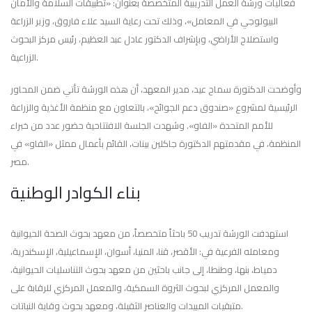
فعاليات ورشة العمل التدريبية المتخصصة بعنوان: «تطبيقات السلامة والأمان
البيولوجي في المعامل»، وذلك تحت رعاية السيد علاء فاروق، وزير الزراعة
واستصلاح الأراضي، وبإشراف الدكتور عادل عبد العظيم، رئيس مركز البحوث
الزراعية.
وأوضحت الدكتورة سماح عيد، مدير المعهد، أن هذه الورشة تأتي ضمن المحاور
الرئيسية لمشروع «صندوق دعم الجوائح»، بالتعاون مع منظمة الأغذية والزراعة
للأمم المتحدة «الفاو». وشهدت الجلسة الافتتاحية حضور عدد من خبراء
المنظمة، في مقدمتهم الدكتورة جاكلين بينات، القائم بأعمال ممثل «الفاو» في
مصر.
بناء الكوادر الوطنية
استهدفت الورشة تدريب 50 باحثاً متخصصاً، من معهد بحوث الصحة الحيوانية
ومعامله الفرعية في: الأقصر، قنا، المنيا، أسوان، الإسماعيلية، الإسكندرية،
دمياط، بنها، وطنطا، إلى جانب باحثين من معهد بحوث التناسليات الحيوانية،
والمعمل المركزي لبحوث الثروة السمكية، والمعمل المركزي للرقابة على
متبقيات المبيدات والعناصر الثقيلة، ومعهد بحوث وقاية النباتات.