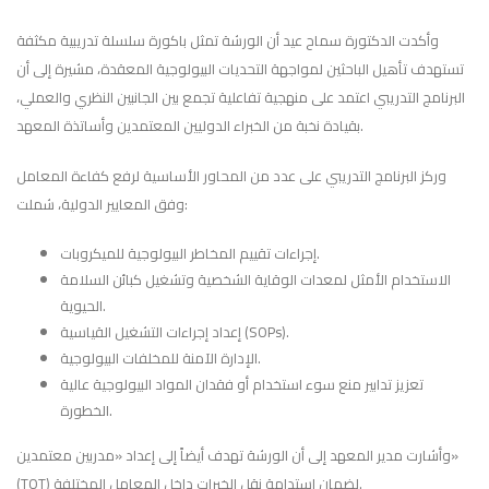
وأكدت الدكتورة سماح عيد أن الورشة تمثل باكورة سلسلة تدريبية مكثفة
تستهدف تأهيل الباحثين لمواجهة التحديات البيولوجية المعقدة، مشيرة إلى أن
البرنامج التدريبي اعتمد على منهجية تفاعلية تجمع بين الجانبين النظري والعملي،
بقيادة نخبة من الخبراء الدوليين المعتمدين وأساتذة المعهد.
وركز البرنامج التدريبي على عدد من المحاور الأساسية لرفع كفاءة المعامل
وفق المعايير الدولية، شملت:
إجراءات تقييم المخاطر البيولوجية للميكروبات.
الاستخدام الأمثل لمعدات الوقاية الشخصية وتشغيل كبائن السلامة
الحيوية.
إعداد إجراءات التشغيل القياسية (SOPs).
الإدارة الآمنة للمخلفات البيولوجية.
تعزيز تدابير منع سوء استخدام أو فقدان المواد البيولوجية عالية
الخطورة.
وأشارت مدير المعهد إلى أن الورشة تهدف أيضاً إلى إعداد «مدربين معتمدين»
(TOT) لضمان استدامة نقل الخبرات داخل المعامل المختلفة.