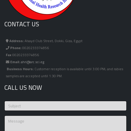
CONTACT US
Address:
Alsayd Club Street, Dokki, Giza, Egypt
Phone:
0020233374856
Fax
0020233374856
Email:
ahri@arc.sci.eg
Business Hours:
Customer reception is available until 3:00 PM, and rabies
samples are accepted until 1:30 PM.
CALL US NOW