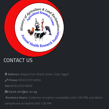
CONTACT US
Address:
Alsayd Club Street, Dokki, Giza, Egypt
Phone:
0020233374856
Fax
0020233374856
Email:
ahri@arc.sci.eg
Business Hours:
Customer reception is available until 3:00 PM, and rabies
samples are accepted until 1:30 PM.