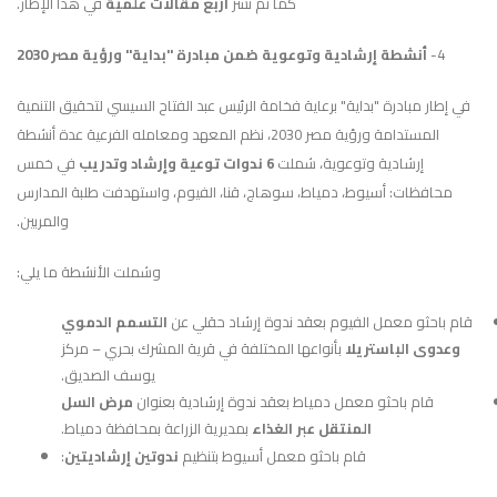
كما تم نشر
أربع مقالات علمية
في هذا الإطار.
4-
أنشطة إرشادية وتوعوية ضمن مبادرة "بداية" ورؤية مصر 2030
في إطار مبادرة "بداية" برعاية فخامة الرئيس عبد الفتاح السيسي لتحقيق التنمية
المستدامة ورؤية مصر 2030، نظم المعهد ومعامله الفرعية عدة أنشطة
إرشادية وتوعوية، شملت
6 ندوات توعية وإرشاد وتدريب
في خمس
محافظات: أسيوط، دمياط، سوهاج، قنا، الفيوم، واستهدفت طلبة المدارس
والمربين.
وشملت الأنشطة ما يلي:
قام باحثو معمل الفيوم بعقد ندوة إرشاد حقلي عن
التسمم الدموي
وعدوى الباستريلا
بأنواعها المختلفة في قرية المشرك بحري – مركز
يوسف الصديق.
قام باحثو معمل دمياط بعقد ندوة إرشادية بعنوان
مرض السل
المنتقل عبر الغذاء
بمديرية الزراعة بمحافظة دمياط.
قام باحثو معمل أسيوط بتنظيم
ندوتين إرشاديتين
: