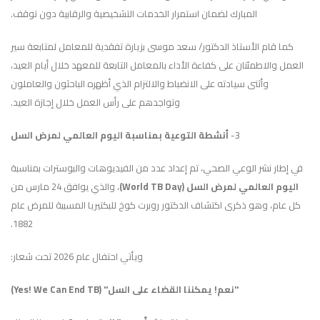
المبارك لضمان استمرار الخدمات التشخيصية والرقابية دون توقف.
كما قام الأستاذ الدكتور/ سعد موسى بزيارة تفقدية للمعامل لمتابعة سير
العمل والاطمئنان على كفاءة الأداء بالمعامل التابعة للمعهد خلال أيام العيد،
وأثنى سيادته على الانضباط والالتزام الذي أظهره الباحثون والعاملون
وتواجدهم على رأس العمل خلال إجازة العيد.
3-
أنشطة التوعية بمناسبة اليوم العالمي لمرض السل
في إطار نشر الوعي الصحي، تم إعداد عدد من الفيديوهات والبوسترات بمناسبة
اليوم العالمي لمرض السل (World TB Day)
، والذي يوافق 24 مارس من
كل عام، وهو ذكرى اكتشاف الدكتور روبرت كوخ للبكتيريا المسببة للمرض عام
1882.
ويأتي احتفال عام 2026 تحت شعار:
"نعم! يمكننا القضاء على السل" (Yes! We Can End TB)