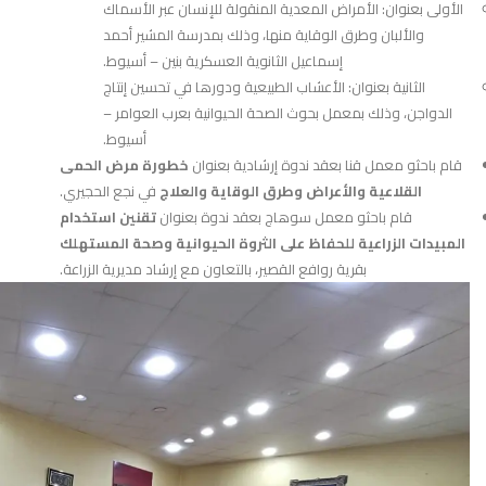
الأولى بعنوان: الأمراض المعدية المنقولة للإنسان عبر الأسماك
والألبان وطرق الوقاية منها، وذلك بمدرسة المشير أحمد
إسماعيل الثانوية العسكرية بنين – أسيوط.
الثانية بعنوان: الأعشاب الطبيعية ودورها في تحسين إنتاج
الدواجن، وذلك بمعمل بحوث الصحة الحيوانية بعرب العوامر –
أسيوط.
قام باحثو معمل قنا بعقد ندوة إرشادية بعنوان
خطورة مرض الحمى
القلاعية والأعراض وطرق الوقاية والعلاج
في نجع الحجيري.
قام باحثو معمل سوهاج بعقد ندوة بعنوان
تقنين استخدام
المبيدات الزراعية للحفاظ على الثروة الحيوانية وصحة المستهلك
بقرية روافع القصير، بالتعاون مع إرشاد مديرية الزراعة.