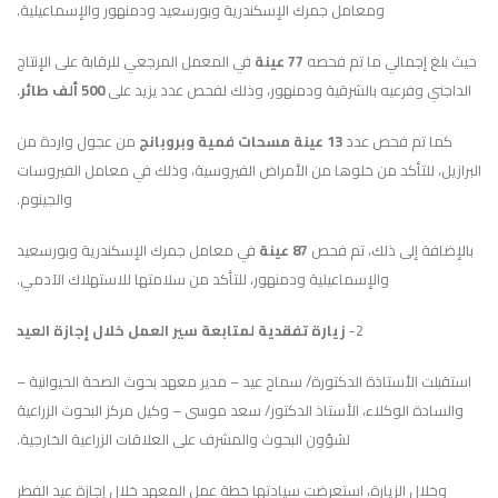
ومعامل جمرك الإسكندرية وبورسعيد ودمنهور والإسماعيلية.
حيث بلغ إجمالي ما تم فحصه
77 عينة
في المعمل المرجعي للرقابة على الإنتاج
الداجني وفرعيه بالشرقية ودمنهور، وذلك لفحص عدد يزيد على
500 ألف طائر
.
كما تم فحص عدد
13 عينة مسحات فمية وبروبانج
من عجول واردة من
البرازيل، للتأكد من خلوها من الأمراض الفيروسية، وذلك في معامل الفيروسات
والجينوم.
بالإضافة إلى ذلك، تم فحص
87 عينة
في معامل جمرك الإسكندرية وبورسعيد
والإسماعيلية ودمنهور، للتأكد من سلامتها للاستهلاك الآدمي.
2-
زيارة تفقدية لمتابعة سير العمل خلال إجازة العيد
استقبلت الأستاذة الدكتورة/ سماح عيد – مدير معهد بحوث الصحة الحيوانية –
والسادة الوكلاء، الأستاذ الدكتور/ سعد موسى – وكيل مركز البحوث الزراعية
لشؤون البحوث والمشرف على العلاقات الزراعية الخارجية.
وخلال الزيارة، استعرضت سيادتها خطة عمل المعهد خلال إجازة عيد الفطر