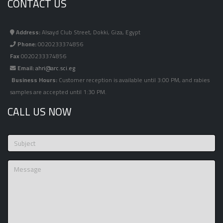
CONTACT US
Address:
Alsayd Club Street, Dokki, Giza, Egypt
Phone:
0020233374856
Fax
0020233374856
Email:
ahri@arc.sci.eg
Business Hours:
Customer reception is available until 3:00 PM, and rabies
samples are accepted until 1:30 PM.
CALL US NOW