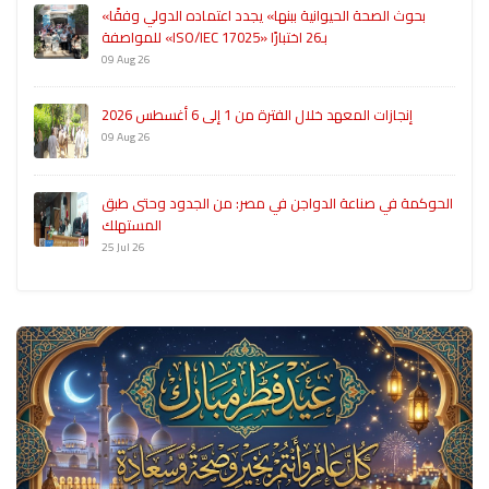
«بحوث الصحة الحيوانية ببنها» يجدد اعتماده الدولي وفقًا
للمواصفة «ISO/IEC 17025» بـ26 اختبارًا
09 Aug 26
إنجازات المعهد خلال الفترة من 1 إلى 6 أغسطس 2026
09 Aug 26
الحوكمة في صناعة الدواجن في مصر: من الجدود وحتى طبق
المستهلك
25 Jul 26