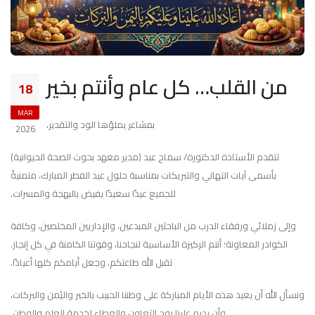
من القلب… كل عام وأنتم بخير
18
MAR
بمشاعر يملؤها الود والتقدير،
2026
تتقدم الأستاذة الدكتورة/ سماح عيد (مدير معهد بحوث الصحة الحيوانية)
بأسمى آيات التهاني والتبريكات بمناسبة حلول عيد الفطر المبارك، متمنيةً
للجميع عيدًا سعيدًا يفيض بالبهجة والمسرات.
وإلى زملائي ورفقاء الدرب من الباحثين المبدعين، والإداريين المخلصين، وكافة
الكوادر المعاونة؛ أنتم الركيزة الأساسية لنجاحنا، وقوتنا الكامنة في كل إنجاز.
تقبل الله طاعتكم، وجعل أيامكم كلها أعيادًا.
ونسأل الله أن يعيد هذه الأيام المباركة على وطننا الحبيب بالخير واليُمن والبركات،
وأن يديم علينا روح التعاون والعطاء لخدمة العلم والوطن.