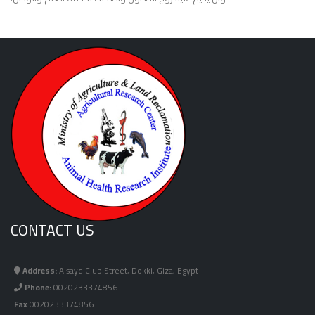
CONTACT US
Address:
Alsayd Club Street, Dokki, Giza, Egypt
Phone:
0020233374856
Fax
0020233374856