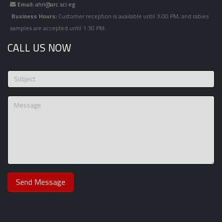
Email:
ahri@arc.sci.eg
Business Hours:
Customer reception is available until 3:00 PM, and rabies
samples are accepted until 1:30 PM.
CALL US NOW