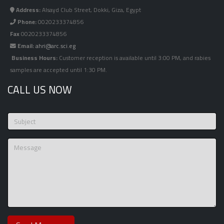
Address:
Alsayd Club Street, Dokki, Giza, Egypt
Phone:
0020233374856
Fax
0020233374856
Email:
ahri@arc.sci.eg
Business Hours:
Customer reception is available until 3:00 PM, and rabies
samples are accepted until 1:30 PM.
CALL US NOW