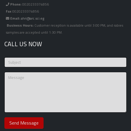
Phone:
0020233374856
Fax
0020233374856
Email:
ahri@arc.sci.eg
Business Hours:
Customer reception is available until 3:00 PM, and rabies
samples are accepted until 1:30 PM.
CALL US NOW