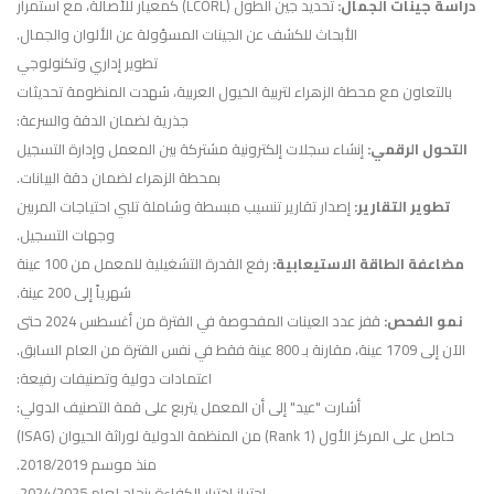
دراسة جينات الجمال:
تحديد جين الطول (LCORL) كمعيار للأصالة، مع استمرار
الأبحاث للكشف عن الجينات المسؤولة عن الألوان والجمال.
تطوير إداري وتكنولوجي
بالتعاون مع محطة الزهراء لتربية الخيول العربية، شهدت المنظومة تحديثات
جذرية لضمان الدقة والسرعة:
التحول الرقمي:
إنشاء سجلات إلكترونية مشتركة بين المعمل وإدارة التسجيل
بمحطة الزهراء لضمان دقة البيانات.
تطوير التقارير:
إصدار تقارير تنسيب مبسطة وشاملة تلبي احتياجات المربين
وجهات التسجيل.
مضاعفة الطاقة الاستيعابية:
رفع القدرة التشغيلية للمعمل من 100 عينة
شهرياً إلى 200 عينة.
نمو الفحص:
قفز عدد العينات المفحوصة في الفترة من أغسطس 2024 حتى
الآن إلى 1709 عينة، مقارنة بـ 800 عينة فقط في نفس الفترة من العام السابق.
اعتمادات دولية وتصنيفات رفيعة:
أشارت "عيد" إلى أن المعمل يتربع على قمة التصنيف الدولي:
حاصل على المركز الأول (Rank 1) من المنظمة الدولية لوراثة الحيوان (ISAG)
منذ موسم 2018/2019.
اجتياز اختبار الكفاءة بنجاح لعام 2024/2025.