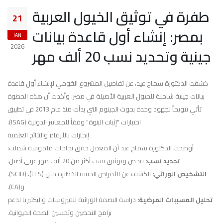
طفرة في توثيق الخيول العربية
21
بمصر: إنشاء أول قاعدة بيانات
JAN
2026
جينية وتحديد نسب 20 ألف مهر
كشفت الدكتورة سماح عيد، عن تفاصيل المشروع القومي لإنشاء أول قاعدة
بيانات جينية شاملة للخيول العربية الأصيلة في مصر. وأكدت أن هذه الخطوة
تأتي تتويجاً لجهود وحدة بحوث الجينوم التي بدأت منذ عام 2013 في تطبيق
اختبارات "إثبات البنوة" وفقاً للمعايير الدولية (ISAG).
إنجازات بالأرقام والنتائج العلمية
أوضحت الدكتورة سماح عيد أن المعمل حقق نجاحات ملموسة شملت:
تحديد نسب:
فحص وتوثيق نسب أكثر من 20 ألف مهر عربي أصيل.
التشخيص الوراثي:
الكشف عن الأمراض الجينية الخطيرة مثل (LFS)، (SCID)،
و(CA).
تحليل المسببات المرضية:
دراسة البصمة الوراثية للفيروسات والبكتيريا لدعم
برامج التحصين وتحسين الصحة الحيوانية.