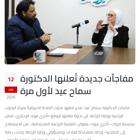
مفاجآت جديدة تُعلنها الدكتورة
12
سماح عيد لأول مرة
JAN
2026
شاركت الدكتورة سماح عيد، مدير معهد بحوث الصحة الحيوانية بمركز البحوث
الزراعية بوزارة الزراعة، في ندوة نظمها موقع «أجري نيوز» الإخباري، ضمن
سلسلة ندوات «أجري نيوز»، بعنوان «التنمية الزراعية المستدامة.. من الاستصلاح
إلى التصدير»، وذلك بمشاركة قيادات ومسؤولي وزارة الزراعة، وتحت رعاية