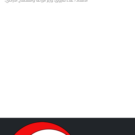
الأستاذ/ علاء فاروق، وزير الزراعة واستصلاح الأراضي.