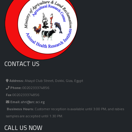
CONTACT US
Address:
Alsayd Club Street, Dokki, Giza, Egypt
Phone:
0020233374856
Fax
0020233374856
Email:
ahri@arc.sci.eg
Business Hours:
Customer reception is available until 3:00 PM, and rabies
samples are accepted until 1:30 PM.
CALL US NOW