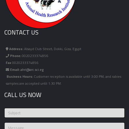
CONTACT US
Address:
Alsayd Club Street, Dokki, Giza, Egypt
Phone:
0020233374856
Fax
0020233374856
Email:
ahri@arc.sci.eg
Business Hours:
Customer reception is available until 3:00 PM, and rabies
samples are accepted until 1:30 PM.
CALL US NOW