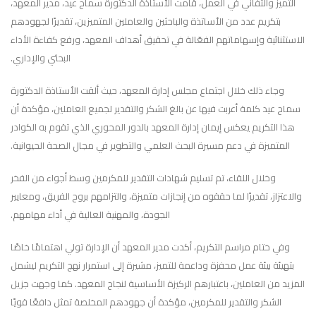
التميز والتفاني في العمل، قامت الأستاذة الدكتورة سماح عيد، مدير المعهد،
بتكريم عدد من الأساتذة والباحثين والعاملين المتميزين، تقديرًا لجهودهم
الاستثنائية وإسهاماتهم الفعّالة في تحقيق أهداف المعهد، ورفع كفاءة الأداء
البحثي والإداري.
وجاء ذلك خلال اجتماع مجلس إدارة المعهد، حيث ألقت الأستاذة الدكتورة
سماح عيد كلمة أعربت فيها عن بالغ الشكر والتقدير لجميع العاملين، مؤكدة أن
هذا التكريم يعكس إيمان إدارة المعهد بالدور المحوري الذي تقوم به الكوادر
المتميزة في دعم مسيرة البحث العلمي والتطوير في مجال الصحة الحيوانية.
وخلال اللقاء، تم تسليم شهادات التقدير للمكرمين وسط أجواء من الفخر
والاعتزاز، تقديرًا لما حققوه من إنجازات متميزة، والتزامهم بروح الفريق، ومعايير
الجودة، والمهنية العالية في أداء مهامهم.
وفي ختام مراسم التكريم، أكدت مدير المعهد أن الإدارة تولي اهتمامًا خاصًا
بتهيئة بيئة عمل محفزة وداعمة للتميز، مشيرة إلى استمرار نهج التكريم ليشمل
المزيد من العاملين، باعتبارهم الركيزة الأساسية لنجاح المعهد. كما وجهت جزيل
الشكر والتقدير للمكرمين، مؤكدة أن جهودهم المخلصة تمثل دافعًا قويًا