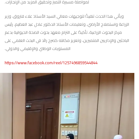
لمواصلة مسيرة التميز وتحقيق المزيد من الإنجازات.
ويأتي هذا الحدث تنفيذًا لتوجيهات معالي السيد الأستاذ علاء فاروق، وزير
الزراعة واستصلاح الأراضي، وتعليمات الأستاذ الدكتور عادل عبد العظيم، رئيس
مركز البحوث الزراعية، تأكيدًا على التزام معهد بحوث الصحة الحيوانية بدعم
الباحثين والإداريين المتميزين، وتعزيز مكانته كصرح رائد في البحث العلمي على
المستويات الوطني والإقليمي والدولي.
https://www.facebook.com/reel/1257496859544844