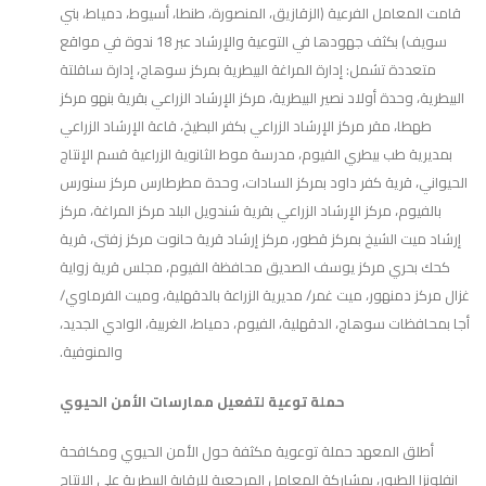
قامت المعامل الفرعية (الزقازيق، المنصورة، طنطا، أسيوط، دمياط، بني
سويف) بكثف جهودها في التوعية والإرشاد عبر 18 ندوة في مواقع
متعددة تشمل: إدارة المراغة البيطرية بمركز سوهاج، إدارة ساقلتة
البيطرية، وحدة أولاد نصير البيطرية، مركز الإرشاد الزراعي بقرية بنهو مركز
طهطا، مقر مركز الإرشاد الزراعي بكفر البطيخ، قاعة الإرشاد الزراعي
بمديرية طب بيطري الفيوم، مدرسة موط الثانوية الزراعية قسم الإنتاج
الحيواني، قرية كفر داود بمركز السادات، وحدة مطرطارس مركز سنورس
بالفيوم، مركز الإرشاد الزراعي بقرية شندويل البلد مركز المراغة، مركز
إرشاد ميت الشيخ بمركز قطور، مركز إرشاد قرية حانوت مركز زفتى، قرية
كحك بحري مركز يوسف الصديق محافظة الفيوم، مجلس قرية زواية
غزال مركز دمنهور، ميت غمر/ مديرية الزراعة بالدقهلية، وميت الفرماوي/
أجا بمحافظات سوهاج، الدقهلية، الفيوم، دمياط، الغربية، الوادي الجديد،
والمنوفية.
حملة توعية لتفعيل ممارسات الأمن الحيوي
أطلق المعهد حملة توعوية مكثفة حول الأمن الحيوي ومكافحة
إنفلونزا الطيور، بمشاركة المعامل المرجعية للرقابة البيطرية على الإنتاج