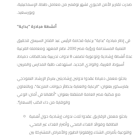
صدرت تقارير الأمن الحيوي لشهر نوفمبر من معامل طنطا، الإسماعيلية،
وبورسعيد.
أنشطة مبادرة "بداية"
في إطار مبادرة "بداية" برعاية فخامة الرئيس عبد الفتاح السيسي لتحقيق
التنمية المستدامة ورؤية مصر 2030، نظم المعهد ومعامله الفرعية
عدة أنشطة إرشادية وتوعوية تضمنت 8 ندوات تدريبية بمحافظات دمياط،
أسيوط، الغربية، والوادي الجديد، استهدفت طلبة المدارس والمربين:
باحثو معمل دمياط عقدوا ندوتين إرشاديتين بمركز الإرشاد النموذجي
بفارسكور بعنوان: "الرعاية والعناية بحظائر حيوانات المزرعة"، وبالتعاون
مع مكتبة مصر العامة المتنقلة بعنوان: "أطفالنا في أمان: الوعي
والوقاية من داء الكلب (السعار)".
باحثو معمل الزقازيق عقدوا ثلاث ندوات إرشادية حول أهمية
النظافة وفوائد الغذاء الصحي وأضرار الغذاء غير الصحي،
والتوعية بأمراض الشتاء وإنفلونزا الطيور والأمراض المشتركة بين