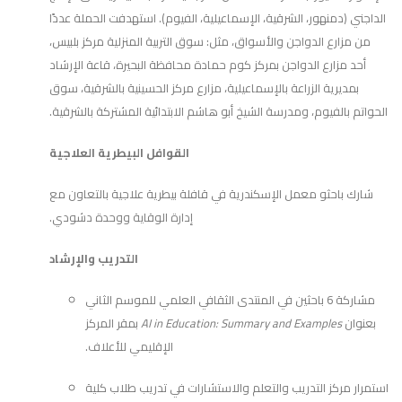
الداجني (دمنهور، الشرقية، الإسماعيلية، الفيوم). استهدفت الحملة عددًا
من مزارع الدواجن والأسواق، مثل: سوق التربية المنزلية مركز بلبيس،
أحد مزارع الدواجن بمركز كوم حمادة محافظة البحيرة، قاعة الإرشاد
بمديرية الزراعة بالإسماعيلية، مزارع مركز الحسينية بالشرقية، سوق
الحواتم بالفيوم، ومدرسة الشيخ أبو هاشم الابتدائية المشتركة بالشرقية.
القوافل البيطرية العلاجية
شارك باحثو معمل الإسكندرية في قافلة بيطرية علاجية بالتعاون مع
إدارة الوقاية ووحدة دشودي.
التدريب والإرشاد
مشاركة 6 باحثين في المنتدى الثقافي العلمي للموسم الثاني
بعنوان
AI in Education: Summary and Examples
بمقر المركز
الإقليمي للأعلاف.
استمرار مركز التدريب والتعلم والاستشارات في تدريب طلاب كلية