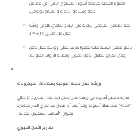
العلوم الصحية بجامعة أكتوبر (المستوى الثاني) في معامل
صحة وسلامة الأغذية والميكروبيولوجي.
نظم المعمل المرجعي للرقابة على الإنتاج الداجني بالدقي ورشة
عمل عن اختباري HA & HI.
باحثو معمل الإسماعيلية نظموا تدريب عملي وورشة عمل داخل
إحدى المزارع لتطبيق الأمن الحيوي وحماية الثروات الحيوانية.
ورشة عمل حملة التوعية بمضادات الميكروبات
شارك معمل أسيوط في ورشة عمل ضمن فعاليات المشروع الإيطالي
TACLIM
بمحافظة أسيوط، وقد ألقت أ.د. نيفين عبد الغني النسر محاضرة
بعنوان: "أساليب التشخيص الحديثة".
تقارير الأمن الحيوي