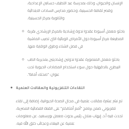
الإنسان والحيوان، وذلك بمدرسة عبد اللطيف حسانين الإعدادية،
وقصر ثقافة الحسينية، وحضور مدارس السادات الابتدائية
والثانوية بمركز الحسينية.
باحثو معمل أسيوط عقدوا ندوة إرشادية بالمركز الإرشادي بقرية
المطيعة مركز أسيوط حول الأمراض الوبائية التي تصيب الماشية
في فصل الشتاء وطرق الوقاية منها.
باحثو معمل المنصورة عقدوا ندوتين إرشاديتين بمديرية الطب
البيطري بالدقهلية حول سوء استخدام المضادات الحيوية تحت
عنوان: "صحتك أمانة".
اللقاءات التلفزيونية والمقالات العلمية
تم نشر عشرة مقالات علمية في مجال الصحة الحيوانية، إضافة إلى لقاء
تلفزيوني ضمن برنامج "أمم أمثالكم" على القناة الفضائية المصرية،
تحدث فيه أ.د. إيهاب هلال، رئيس بحوث معمل بورسعيد، عن معلومات
علمية عن الببغاء وعجائب خلق الله فيه.