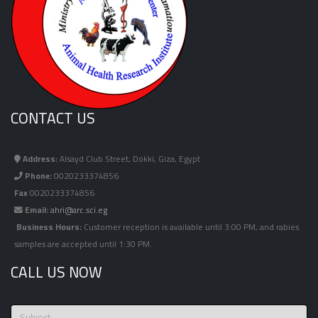
CONTACT US
Address:
Alsayd Club Street, Dokki, Giza, Egypt
Phone:
0020233374856
Fax
0020233374856
Email:
ahri@arc.sci.eg
Business Hours:
Customer reception is available until 3:00 PM, and rabies
samples are accepted until 1:30 PM.
CALL US NOW