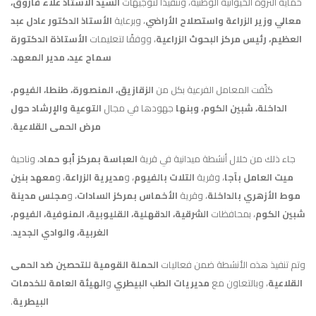
حماية الثروة الحيوانية الوطنية، وتنفيذًا لتوجيهات
السيد الأستاذ علاء فاروق،
معالي وزير الزراعة واستصلاح الأراضي
، وبرعاية
الأستاذ الدكتور عادل عبد
العظيم، رئيس مركز البحوث الزراعية
، ووفقًا لتعليمات
الأستاذة الدكتورة
سماح عيد، مدير المعهد
،
كثّفت المعامل الفرعية بكل من
الزقازيق، المنصورة، طنطا، الفيوم،
الداخلة، شبين الكوم، وبنها
جهودها في مجال
التوعية والإرشاد حول
مرض الحمى القلاعية
.
جاء ذلك من خلال أنشطة ميدانية في قرية
العباسة بمركز أبو حماد
، وناحية
ميت العامل بآجا
، وقرية
التلات بالفيوم
، و
مديرية الزراعة
، و
معهد بنين
موط الأزهري بالداخلة
، وقرية
الأخماس بمركز السادات
، و
مجلس مدينة
شبين الكوم
، بمحافظات
الشرقية، الدقهلية، القليوبية، المنوفية، الفيوم،
الغربية، والوادي الجديد
.
وتم تنفيذ هذه الأنشطة ضمن فعاليات
الحملة القومية للتحصين ضد الحمى
القلاعية
، وبالتعاون مع
مديريات الطب البيطري
و
الهيئة العامة للخدمات
البيطرية
.