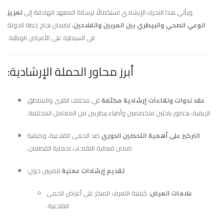
ويأتي هذا التحرك الإرشادي استكمالًا لرسالة المعهد الهادفة إلى
تعزيز
الوعي الصحي والبيطري بين المربين والفلاحين
، لضمان نجاح خطة الدولة
في السيطرة على الأمراض الوبائية.
أبرز محاور الحملة الإرشادية:
عقد ندوات ولقاءات إرشادية مكثفة
في مختلف القرى والمناطق
الريفية، بحضور باحثين متخصصين وأطباء بيطريين من المعامل المختلفة.
التركيز على أهمية التحصين الدوري
ضد الحمى القلاعية، وكيفية
ضمان فعالية اللقاحات لحماية القطعان.
تقديم إرشادات عملية
للمربين حول:
علامات المرض:
كيفية التعرف المبكر على أعراض الحمى
القلاعية.