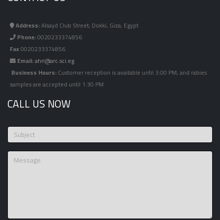
Address:
Alsayd Club Street, Dokki, Giza, Egypt
Phone:
0020233374856
Fax
0020233374856
Email:
ahri@arc.sci.eg
Business Hours:
Customer reception is available until 3:00 PM, and rabies
samples are accepted until 1:30 PM.
CALL US NOW