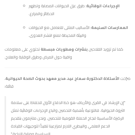
الإجراءات الوقائية:
طرق عزل الحيوانات المصابة وتطهير
الحظائر والمزارع.
الممارسات السليمة:
الأساليب المثلى للتعامل مع الحيوانات
والبيئة المحيطة لمنع انتشار العدوى.
كما تم تزويد الفلاحين
بنشرات ومطويات مبسطة
تحتوي على معلومات
وافية حول المرض وطرق الوقاية والعلاج.
صرّحت
الأستاذة الدكتورة سماح عيد، مدير معهد بحوث الصحة الحيوانية
،
قائلة:
"إن الإرشاد في القرى والأرياف هو خط الدفاع الأول للحفاظ على سلامة
الثروة الحيوانية. فالتوعية بأهمية التحصين واتباع الإجراءات الوقائية تمثل
الركيزة الأساسية لنجاح الحملة القومية للتحصين. ونحن ملتزمون بتقديم
الدعم العلمي والبيطري اللازم لمزارعينا تنفيذًا لتوجيهات القيادة
السياسية ووزارة الزراعة."