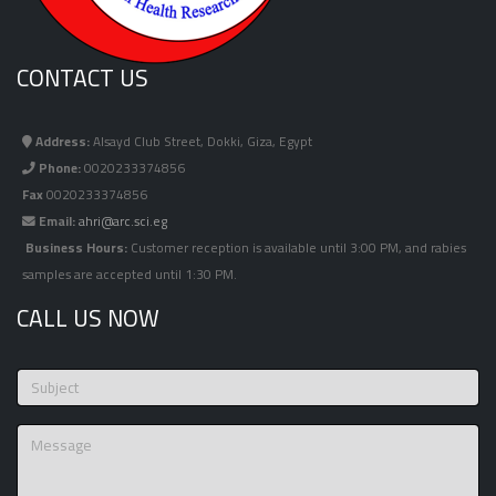
CONTACT US
Address:
Alsayd Club Street, Dokki, Giza, Egypt
Phone:
0020233374856
Fax
0020233374856
Email:
ahri@arc.sci.eg
Business Hours:
Customer reception is available until 3:00 PM, and rabies
samples are accepted until 1:30 PM.
CALL US NOW