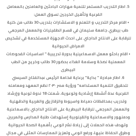
5. اطار التدريب المستمر لتنمية مهارات الباحثين والعاملين بالمعامل
الفرعية وتأهيل الخرجين لسوق العمل:
• اقام مركز التدريب و التعلم و الاستشارات بتدريب 30 طالب من كلية
طب بيطري جامعة سليمان في قسم الطفيليات والمعمل المرجعي
للرقابة على الانتاج الداجني على احدث الاجهزة المستخدمة في تشخيص
الامراض الحيوانية
• اقام باحثو معمل الاسماعيلية بدورة تدريبية " اساسيات الفحوصات
المعملية لصخة وسلامة الغذاء بحضور 30 طالب وخريج من الطب
البيطرى
6. اطار مبادرة " بداية" برعاية فخامة الرئيس عبدالفتاح السيسي
لتحقيق التنمية المستدامه" ورؤية مصر ٢٠٣٠ نظم المعهد ومعامله
الفرعية عدة أنشطة إرشادية وتوعوية، شملت 18 ندوة توعية وإرشاد
وتدريب بمحافظات دمياط واسيوط والزقازيق والغربية والدقهلية
والمعمل المرجعي للرقابة البيطرية على الانتاج الداجني بالاسماعلية
ودمنهور والاسماعلية والقيلوبية إستهدفت طلبة المدارس والمربين.
وتهدف هذه الحملات إلى زيادة نشر الوعي بأهمية الصحة الحيوانية
وطرق الحفاظ عليها، ورفع الوعي وتعزيز الممارسات المثلى في مجال