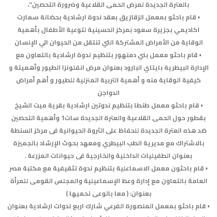
بالعترة الجديدة لمرض الحمى القلاعية وضرورة التحصين"،
• قام باحثو بمعمل الزقازيق بعقد ندوة ارشادية بحضانة سمارت
اكاديمي بجزيرة سعود بمركز الحسينية لتوعية الأطفال بأهمية
الوقاية من الأمراض المشتركة التي تنتقل من الحيوان الي الإنسان
• قام باحثو معمل بني دمنهور بتنظيم ندوة ارشادية بالتعاون مع
الإدارة البيطرية بايتاي البارود بعنوان مرض انفلونزا الطيور وأهميتة و
كيفية الوقاية منه و أهمية التربية المنزلية للطيور و أهم أمراض
الدواجن
• قام باحثو معمل طنطا بتنظيم ندوتين ارشادية بقرية ميت الشيخ
بقطور حول الحمى القلاعية والعترة الجديدة سات1 وأهمية التحصين
ضد هذه العترة الجديدة للحفاظ على الثروة الحيوانية فى مركز السنطة
بالاشتراك مع مديرية الطب البيطري ومعهد بحوث الإرشاد بالجميزة
بعنوان الطفيليات الداخلية والخارجية فى حيوانات المزرعة .
• قام باحثون معمل الاسماعلية بتنظيم ندوة تثقيفية مع مكتبة مصر
العامة بالتعاون مع إدارة وعظ الإسماعيلية والمجلس القومى للمرأة
بعنوان: ( معا بالوعى نحميها )
• قام باحثو بمعمل المنصورة الفرعي شارك اربع ندوات ارشادية بعنوان