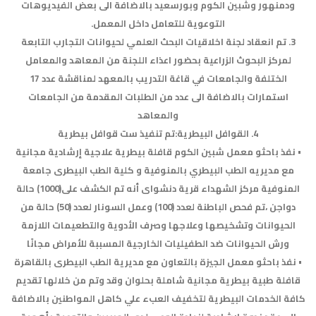
ودمنهور وشبين الكوم وبورسعيد بالاضافة الى بعض الفيديوهات
التوعوية للتعامل داخل المعمل.
3. تم انعقاد لجنة اخلاقيات البحث العلمي لحيوانات التجارب التابعة
لمركز البحوث الزراعية بحضور اعذاء اللجنة من المعاهد والمعامل
الختلفة والجامعات في قاغة التدريب بالمعهد لمناقشة عدد 17
استمارات بالاضافة الى عدد من الطلبات المقدمة من الجامعات
والمعاهد
4. القوافل البيطرية:تم تنفيذ ست قوافل بيطرية
• نفذ باحثو معمل شبين الكوم قافلة بيطرية علاجية إرشادية مجانية
مع مديريه الطب البيطري بالمنوفية و كلية الطب البيطرى جامعة
المنوفية مركز الشهداء قرية دنشواى أنه تم الكشف على(1000) حالة
دواجن ،تم فحص الباطنة لعدد (100) وعمل السونار لعدد (50) حالة من
الحيوانات وتشخيصها وعلاجها وصرف الأدوية والتطعيمات اللازمة
ورش الحيوانات ضد الطفيليات الخارجية المسببة للأمراض مجانًا
• نفذ باحثو معمل الجيزة بالتعاون مع مديرية الطب البيطرى بالقاهرة
قافلة طبية بيطرية مجانية شاملة بحلوان وقد وتم من خلالها تقديم
كافة الخدمات البيطرية لتخفيف العبء علي كاهل المواطنين بالاضافة