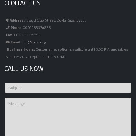
CONTACT US
Address:
Alsayd Club Street, Dokki, Giza, Egypt
Phone:
0020233374856
Fax
0020233374856
Email:
ahri@arc.sci.eg
Business Hours:
Customer reception is available until 3:00 PM, and rabies
samples are accepted until 1:30 PM.
CALL US NOW