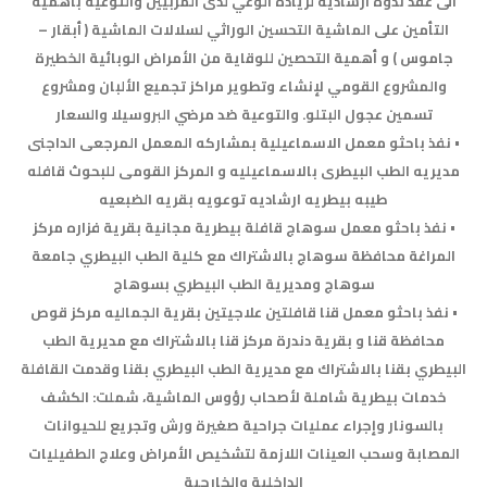
الى عقد ندوة ارشادية لزيادة الوعي لدى المربيين والتوعية بأهمية
التأمين على الماشية التحسين الوراثي لسلالات الماشية ( أبقار –
جاموس ) و أهمية التحصين للوقاية من الأمراض الوبائية الخطيرة
والمشروع القومي لإنشاء وتطوير مراكز تجميع الألبان ومشروع
تسمين عجول البتلو. والتوعية ضد مرضي البروسيلا والسعار
• نفذ باحثو معمل الاسماعيلية بمشاركه المعمل المرجعى الداجنى
مديريه الطب البيطرى بالاسماعيليه و المركز القومى للبحوث قافله
طيبه بيطريه ارشاديه توعويه بقريه الضبعيه
• نفذ باحثو معمل سوهاج قافلة بيطرية مجانية بقرية فزاره مركز
المراغة محافظة سوهاج بالاشتراك مع كلية الطب البيطري جامعة
سوهاج ومديرية الطب البيطري بسوهاج
• نفذ باحثو معمل قنا قافلتين علاجيتين بقرية الجماليه مركز قوص
محافظة قنا و بقرية دندرة مركز قنا بالاشتراك مع مديرية الطب
البيطري بقنا بالاشتراك مع مديرية الطب البيطري بقنا وقدمت القافلة
خدمات بيطرية شاملة لأصحاب رؤوس الماشية، شملت: الكشف
بالسونار وإجراء عمليات جراحية صغيرة ورش وتجريع للحيوانات
المصابة وسحب العينات اللازمة لتشخيص الأمراض وعلاج الطفيليات
الداخلية والخارجية