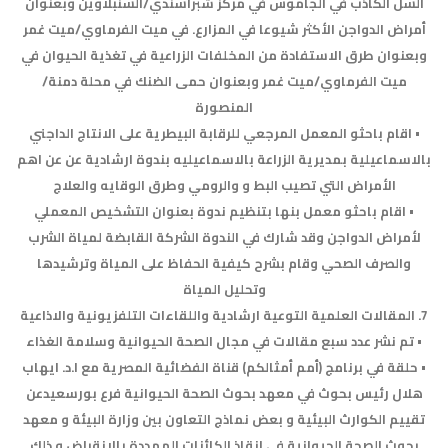
السل الكاذب في الجاموس في مركز شبراسندي/السنبلاوين وبعنوان
أمراض الدواجن الأكثر شيوعا في المزارع. في ميت الفرماوي/ميت غمر
وبعنوان طرق الاستفادة من المخلفات الزراعية في تغذية الحيوان في
ميت الفرماوي/ميت غمر وبعنوان حمى الضنك في محلة دمنة/
المنصورة
• اقام باحثو المعمل المرجعي للرقابة البيطرية على الانتاج الداجني
بالاسماعيلية بمديرية الزراعة بالاسماعيليه بندوة ارشادية عن عن اهم
الأمراض التي تصيب البط و والرومي وطرق الوقايه والعلاج
• اقام باحثو معمل بنها بتنظيم ندوة بعنوان التشخيص المعملي
لأمراض الدواجن وقد شارك في الندوة الشركة القابضة لمياة الشرب
والصرف الصحي وقام بشرح كيفية الحفاظ على المياة وترشيدها
وتحليل المياة
7. المقالات العلمية التوعية ارشادية واللقاءات التلفزيونية والاذاعية
• تم نشر عدد سبع مقالات في مجال الصحة الحيوانية وسلامة الغذاء
• حلقة في برنامج (أمم أمثالكم) قناة الفضائية المصرية مع ا.د. ايهاب
هلال رئيس بحوث في معهد بحوث الصحة الحيوانية فرع بورسعيدعن
تقييم الكوارث البيئية و بعض نماذج التعاون بين وزارة البيئة و معهد
بحوث الصحة الحيوانية في إنقاذ الكائنات المهددة بالانقراض و ذلك