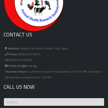
CONTACT US
Address:
Alsayd Club Street, Dokki, Giza, Egypt
Phone:
0020233374856
Fax
0020233374856
Email:
ahri@arc.sci.eg
Business Hours:
Customer reception is available until 3:00 PM, and rabies
samples are accepted until 1:30 PM.
CALL US NOW