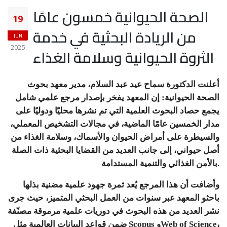
الصحة الحيوانية خمسون عامًا
19
من الريادة البحثية في خدمة
JUN
2025
الثروة الحيوانية وسلامة الغذاء
أعلنت الدكتورة سماح عيد عبد السلام، مدير معهد بحوث
الصحة الحيوانية: إن المعهد يفخر بإصدار مرجع علمي شامل
يجمع حصاد البحوث العلمية التي تم نشرها محليًا ودوليًا على
مدار الخمسين عامًا الماضية، في مجالات التشخيص المعملي،
والسيطرة على أمراض الحيوان والأسماك، وسلامة الغذاء من
أصل حيواني، إلى جانب العديد من القضايا البحثية ذات الصلة
بالأمن الغذائي والتنمية المستدامة.
وأضافت أن هذا المرجع يُعد ثمرة جهود علمية مضنية بذلها
باحثو المعهد عبر سنوات من العمل البحثي المتميز، حيث جرى
نشر العديد من هذه البحوث في دوريات علمية مرموقة مصنّفة
ضمن قواعد البيانات العالمية مثل Scopus وWeb of Science،