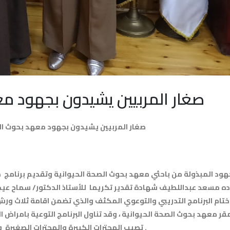
صغار المربيين يشيدون بجهود مع
صغار المربيين يشيدون بجهود معهد بحوث ال
ه مسعد عبداللطيف شهادة تقدير تكريما للأستاذ الدكتور/ سماح عيد 
تام البرنامج التدريبي والتوعوي المكثف والذي تضمن اقامة ثلاث ور
قر معهد بحوث الصحة الحيوانية ، وقد تناول البرنامج التوعية بامراض ا
تصيب المجترات الكبيرة والمجترات الصغيرة وبرامج التحصين الفعالة .