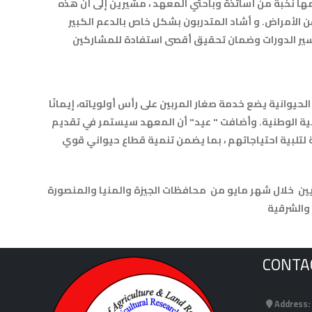
مها نخبة من أساتذة وباحثي المعهد ، مشيرين إلى أن هذه
 الأمراض. و أشاد المتدربون بشكل خاص بالدعم الكبير
حيوانية يضع خدمة صغار المربين على رأس أولوياته، إيمانًا
انية الوطنية. وأضافت " عيد" أن المعهد سيستمر في تقديم
 لتلبية احتياجاتهم ، بما يضمن تنمية قطاع حيواني قوي
امج مكثف للتوعية والتدريب لعدد 18 من صغار المربيين خلال شهر مايو من محافظات الجيزة والمنيا والمنصورة
والشرقية
CONTA
Address: