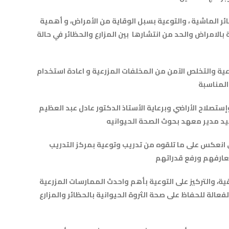
ر الماشية ، والتوعية بسبل الوقاية من الأمراض، و أهمية
 بالامراض والحد من انتشارها بين المزارع والحظائر في حالة
عية والتخلص الآمن من المخلفات المزرعية و اعادة استخدام
إستصلاح الأراضي وبرعاية الأستاذ الدكتور عادل عبد العظيم
وقد أعرب المتدربين عن امتنانهم العميق للدور الملموس لإدارة المعهد والذي انعكس على ما تلقوه من تدريب وتوعية بمركز التدريب
ة، والتركيز على التوعية بأهم واحدث الممارسات المزرعية
لفعالة للحفاظ على صحة الثروة الحيوانية بالحظائر والمزارع