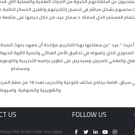
لمتدربون عن استفادتهم الكبيرة من الخبرات العلمية والعملية التي قد
ت ستسهم بشكل مباشر في تحسين إنتاجيتهم وتقليل الخسائر الناتجة عن
 أعربت " عيد "عن سعادتها بهذا التكريم، مؤكدة أن معهد بحوث الصحة ال
 المحوري الذي يلعبونه في تحقيق الأمن الغذائي وتنمية الثروة الحيو
فني والعلمي للمربين، وسيحرص على تطوير برامجه التدريبية والتوعوية
ومستدام.
يأتي ذلك في سياق اقامة برن
والقلويبية والمنوفية واسيوط 
CT US
FOLLOW US
Alsayd Club Street, Dokki, Giza, Egypt