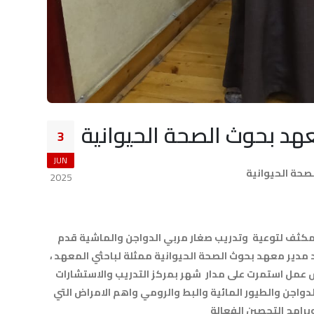
هد بحوث الصحة الحيوانية
3
JUN
صحة الحيوانية
2025
تقديرا للجهود المبذولة من باحثي معهد بحوث الصحة الحيوانية وتقديم برنامج مكثف لتوعية وتدريب صغار مربي الدواجن والماشية قدم
مدير معهد بحوث الصحة الحيوانية ممثلة لباحثي المعهد ،
ش عمل استمرت على مدار شهر بمركز التدريب والاستشارات
لدواجن والطيور المائية والبط والرومي واهم الامراض التي