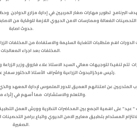
ف البرنامج تطوير مهارات صغار المربيين في إدارة مزارع الدواجن وحظائ
 التحصينات الفعالة وممارسات الامن الحيوي اللازمة للوقاية من الاصابة
حدوث اصابة.
 الدورات اهم متطلبات التغذية السليمة والاستفادة من المخلفات الزرا
المخلفات بعد اجراء المعالجات المناسبة.
ت تتم تنفيذا لتوجيهات معالي السيد الاستاذ علاء فاروق وزير الزراعة و
رئيس مركزالبحوث الزراعية واشراف الأستاذ الدكتور سماح عيد مدير معهد بحوث الصحة الحيوانيه.
والتعلم والاستشارات مما أسهم في إثراء معارفهم ورفع قدراتهم.
" عيد" على اهمية الجمع بين المحاضرات النظرية وورش العمل التطبيقي
التزام المستدام بتطبيق معايير الامن الحيوي واتباع برامج التحصينات ا
الصغيرة.