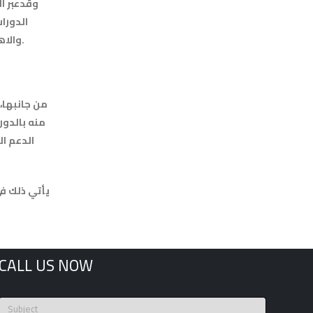
وقدعبر ا
الدورا
والاهتمام المستمر الذي قدمته د.سماح عيد، من خلال حرصها على متابعة سير الدورات وضمان تحقيق أقصى استفادة للمشاركين.
من جانبها،
منه بالدور
الدعم ال
CALL US NOW