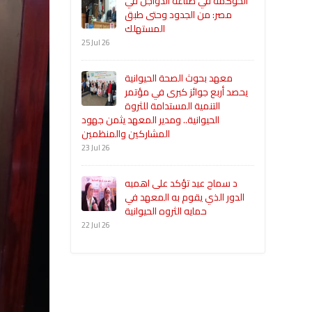
الحوكمة في صناعة الدواجن في
مصر: من الجدود وحتى طبق
المستهلك
25 Jul 26
معهد بحوث الصحة الحيوانية
يحصد أربع جوائز كبرى في مؤتمر
التنمية المستدامة للثروة
الحيوانية.. ومدير المعهد يثمن جهود
المشاركين والمنظمين
23 Jul 26
د سماح عيد تؤكد على اهميه
الدور الذي يقوم به المعهد في
حمايه الثروه الحيوانية
22 Jul 26