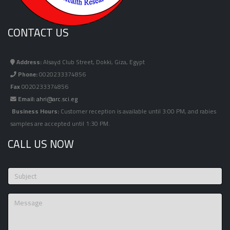
CONTACT US
Address:
Alsayd Club Street, Dokki, Giza, Egypt
Phone:
0020233374856
Fax
0020233374856
Email:
ahri@arc.sci.eg
Business Hours:
Customer reception is available until 3:00 PM, and rabies
samples are accepted until 1:30 PM.
CALL US NOW