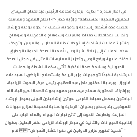
في اطار مبادرة " بداية" برعاية فخامة الرئيس عبدالفتاح السيسي
لتحقيق التنمية المستدامه" ورؤية مصر ٢٠٣٠ نظم المعهد ومعامله
الفرعية عدة أنشطة إرشادية وتوعوية، شملت 17 ندوة توعية وإرشاد
وتدريب بمحافظات دمياط والغربية وسوهاج و الدقهلية وسوهاج
ونشر 7 مقالات ارشادية إستهدفت طلبة المدارس والمربين. وتهدف
هذه الحملات إلى زيادة نشر الوعي بأهمية الصحة الحيوانية وطرق
الحفاظ عليها، ورفع الوعي وتعزيز الممارسات المثلى في مجال الصحة
الحيوانية وسلامة صحة الاغذية. تأتي هذه الانشطة والحملات
الارشادية تنفيذًا لتوجيهات وزير الزراعة واستصلاح الأراضي، السيد علاء
فاروق، وبرعاية الدكتور عادل عبد العظيم، رئيس مركز البحوث الزراعية،
وبإشراف الدكتورة سماح عيد، مدير معهد بحوث الصحة الحيوانية. قام
الباحثون بمعمل دمياط الفرعي ندوتين إرشاديتين الاولى بمركز الإرشاد
النموذجى بفارسكور بعنوان "الرعاية والعناية لصحيحة لمزارع حيوانات
المزرعة. وتطرقت الندوة إلى تاثير تيارات الهواء والماء البارد على
إنتاجية الحيوانات والثانية في مركز الإرشاد الزراعي بكفر البطيخ، بعنوان
" أهمية تطهير مزارع الدواجن في منع انتشار الأمراض."  قام