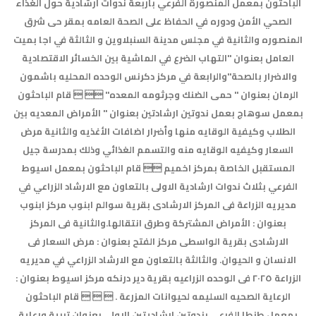
الباحثون بمعمل المنصورة الفرعي باربعة ندوات ارشادية حول الغذاء
الصحي الأمن ودوره في الحفاظ على الصحة العامه بمقر حى شرق
المنصوره والثانية في مجلس مدينة السنبلاوين و الثالثة في اجا بميت
العامل بعنوان "التهاب الضرع في الماشية بين الخسائر الاقتصادية
والاضرار بالصحة"والرابعة في مركز دكرنس الوحده المحليه باشمون
الرمان بعنوان " حمى الضنك وجرثومه المعده"   قام الباحثون
بمعمل سوهاج بعمل ندوتين ارشادتين بعنوان " الأمراض المعديه بين
الطلاب وكيفية الوقايه منها وأضرار اضافات الأغذيه والثانية مرض
السعار وكيفيه الوقايه منه والتسمم الغذائي وذلك بمدرسة جيل
المستقبل الخاصة بمركز اخميم  قام الباحثون بمعمل اسيوط
الفرعي بثلاث ندوات ارشادية الاولى بالتعاون مع الارشاد الزراعي في
مديريه الزراعة فى المركز الارشادى بقرية سوالم ابنوب مركز ابنوب
بعنوان : الأمراض المشتركة وطرق انتقالها.والثانية فى المركز
الارشادى بقرية الواسطى مركز الفتح بعنوان : مرض السعار فى
الانسان و الحيوان. والثالثة بالتعاون مع الارشاد الزراعي في مديريه
الزراعة ٢٠٢٥ فى الوحده الزراعيه بقرية دير درنكه مركز اسيوط بعنوان :
الرعاية الصحيه السليمه لحيوانات المزرعة .    قام الباحثون
بمعمل طنطا الفرعي بندوتين ارشاديتين الاولى بعنوان تربية ورعاية