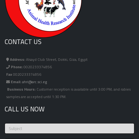
CONTACT US
Address:
Alsayd Club Street, Dokki, Giza, Egypt
Phone:
0020233374856
Fax
0020233374856
Email:
ahri@arc.sci.eg
Business Hours:
Customer reception is available until 3:00 PM, and rabies
samples are accepted until 1:30 PM.
CALL US NOW