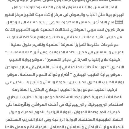
ابقار التسمين والثانية بعنوان امراض الصيف وخطورة النواقل
البيولوجية مثل الذباب والبعوض فى مركز إرشاد ميت الشيخ مركز قطور
 قام الباحثون بمعمل المنصورة الفرعي زيارة حقلية الى ابوجلال
مركز شربين لاحد مربي المواشي لمقالات العلمية شهد الأسبوع الثالث
من مارس نشر 7 مقالات علمية في مجلات ومواقع متخصصة، تناولت
موضوعات متنوعة لتعزيز المعرفة العلمية وتقديم حلول عملية
للمربين والعاملين في مجال الصحة الحيوانية. ومن أبرز هذه المقالات: "
كيفية علاج إلتهاب السرة في دجاج التسمين" ، موقع بوابة الطبيب
البيطري. " دور المثبطات المناعية في إنتشار الأمراض في مزارع الدواجن
، موقع بوابة الطبيب البيطري " أضرار وفوائد اللحوم المصنعة ، موقع
بوابة الطبيب البيطري الحليب بين الجودة والغش وتاثير زيت النخيل علي
تركيب الحليب، موقع بوابة الطبيب البيطري البكتيريا المقاومة
للمضادات الحيوية خطر يهدد الاستدامة موقع بوابة الطبيب البيطري
استخدام البروبيوتيك والبريبيوتيك في أعلاف المواشي وتأثيرهما على
كيمياء الدم وصحة الحيوان ، البوابة الزراعية اللحوم الحمراء وطرق
الحفظ الطبيعية المختلفة، البوابة الزراعية وفي اطار التدريب المستمر
لتنمية مهارات الباحثين والعاملين بالمعامل الفرعية، نظم معمل طنطا