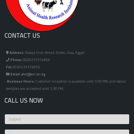
CONTACT US
Address:
Alsayd Club Street, Dokki, Giza, Egypt
Phone:
0020233374856
Fax
0020233374856
Email:
ahri@arc.sci.eg
Business Hours:
Customer reception is available until 3:00 PM, and rabies
samples are accepted until 1:30 PM.
CALL US NOW