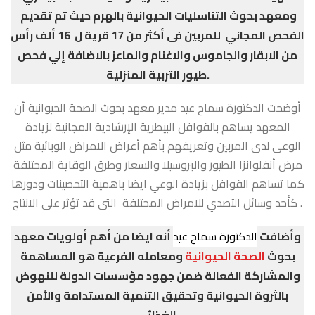
ومعهد بحوث التناسليات الحيوانية بالهرم حيث تم تقديم
الفحص المجاني للمربين فى أكثر من 17 قرية ل 16 ألف رأس
من الابقار والجاموس والاغنام والماعز بالاضافة إلي فحص
طيور التربية المنزلية.
أوضحت الدكتورة سماح عيد مدير معهد بحوث الصحة الحيوانية أن
المعهد يساهم بالقوافل البيطرية الإرشادية المجانية لزيادة
الوعى لدى المربين وتعريفهم بأهم أعراض الامراض الوبائية مثل
مرض أنفلوانزا الطيور والبروسيلا والسعار وطرق الوقاية المختلفة
كما تساهم القوافل بزيادة الوعي ايضا باهمية التحصينات ودورها
كأحد وسائل التصدي للامراض المختلفة التى قد تؤثر على الانتاج .
وأضافت
الدكتورة سماح عيد
أنه ايضا من أهم أولويات معهد
بحوث
الصحة الحيوانية
ومعامله الفرعية هو المساهمة
والمشاركة الفعالة ضمن جهود مؤسسات الدولة للنهوض
بالثروة الحيوانية وتحقيق التنمية المستدامة والأمن