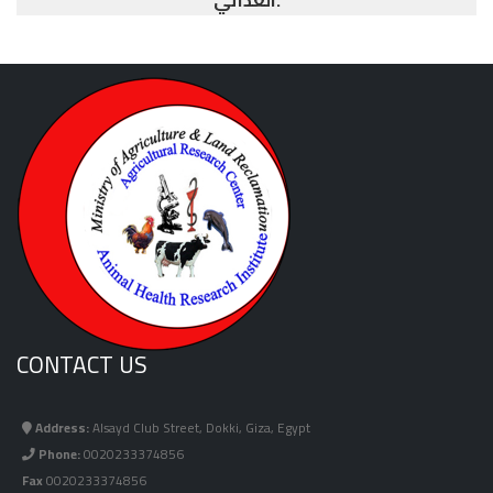
الغذائي.
CONTACT US
Address:
Alsayd Club Street, Dokki, Giza, Egypt
Phone:
0020233374856
Fax
0020233374856