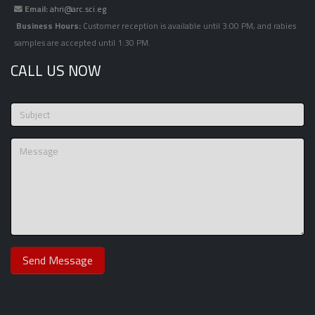
Email:
ahri@arc.sci.eg
Business Hours:
Customer reception is available until 3:00 PM, and rabies
samples are accepted until 1:30 PM.
CALL US NOW