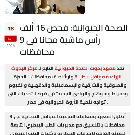
الصحة الحيوانية: فحص 16 ألف
18
رأس ماشية مجانًا فى 9
SEP
2024
محافظات
نفذ
معهد بحوث الصحة الحيوانية
التابع لـ
مركز البحوث
الزراعية
قوافل بيطرية
وارشادية بمحافظات " الجيزة
والمنوفية والشرقية والإسماعيلية والدقهلية والفيوم
ودمياط وسوهاج والوادى الجديد" في ضوء التحديات التي
تواجه تنمية الثروة الحيوانية فى مصر .
أطلق المعهد ومعامله الفرعية القوافل المجانية في 9
محافظات بالتنسيق مع مديريات الطب البيطري التابعة
للهيئة العامة للخدمات البيطرية وكليات الطب البيطري