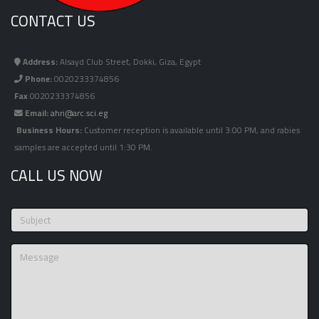
CONTACT US
Address:
Alsayd Club Street, Dokki, Giza, Egypt
Phone:
0020233374856
Fax
0020233374856
Email:
ahri@arc.sci.eg
Business Hours:
Customer reception is available until 3:00 PM, and rabies
samples are accepted until 1:30 PM.
CALL US NOW